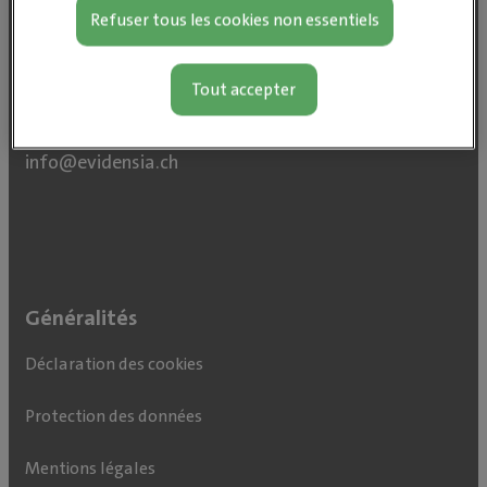
Refuser tous les cookies non essentiels
IVC Evidensia Schweiz AG
Rothusstrasse 2B
Tout accepter
6331 Hünenberg
info@evidensia.
ch
Généralités
Déclaration des cookies
Protection des données
Mentions légales