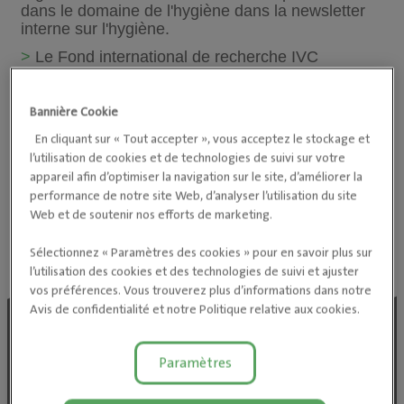
dans le domaine de l'hygiène dans la newsletter
interne sur l'hygiène.
>
Le Fond international de recherche IVC
Evidensia offre la possibilité de demander des
fonds pour vos propres recherches.
Bannière Cookie
>
Dans le cadre de stages chez des spécialistes,
vous pouvez élargir vos connaissances de
En cliquant sur « Tout accepter », vous acceptez le stockage et
manière ciblée dans la pratique.
l’utilisation de cookies et de technologies de suivi sur votre
appareil afin d’optimiser la navigation sur le site, d’améliorer la
performance de notre site Web, d’analyser l’utilisation du site
Web et de soutenir nos efforts de marketing.
Sélectionnez « Paramètres des cookies » pour en savoir plus sur
l’utilisation des cookies et des technologies de suivi et ajuster
vos préférences. Vous trouverez plus d’informations dans notre
Avis de confidentialité et notre Politique relative aux cookies.
Paramètres