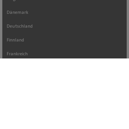
Dänemark
Deutschland
Finnland
Frankreich
Großbritannien
Irland
Kanada
Niederlande
Norwegen