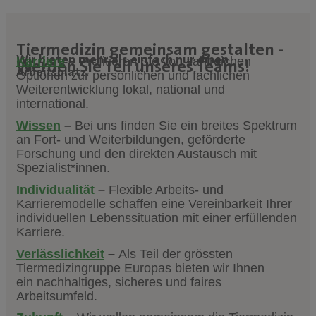
Tiermedizin gemeinsam gestalten -
Wir bieten mehr als einfach nur einen
Karriere
–
Profitieren Sie von zahlreichen
Werden Sie Teil unseres Teams!
Arbeitsplatz.
Optionen zur persönlichen und fachlichen
Weiterentwicklung lokal, national und
international.
Wissen
–
Bei uns finden Sie ein breites Spektrum
an Fort- und Weiterbildungen, geförderte
Forschung und den direkten Austausch mit
Spezialist*innen.
Individualität
–
Flexible Arbeits- und
Karrieremodelle schaffen eine Vereinbarkeit Ihrer
individuellen Lebenssituation mit einer erfüllenden
Karriere.
Verlässlichkeit
–
Als Teil der grössten
Tiermedizingruppe Europas bieten wir Ihnen
ein
nachhaltiges, sicheres und faires
Arbeitsumfeld.